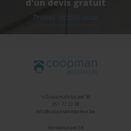
d’un devis gratuit
Prenez rendez-vous
's Graventafelstraat 36
051 77 23 38
in
fo@
co
opm
ani
nteri
eu
r.b
e
Verlaatstraat 54