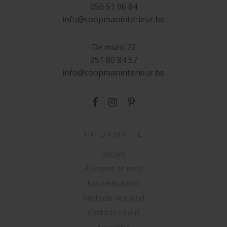
059 51 96 84
info@coopman
i
n
te
rieur
.be
De munt 22
051 80 84 57
info@coo
pm
anin
t
erie
u
r
.be
INFORMATIE
Accueil
À propos de nous
Nos réalisations
Méthode de travail
Contactez-nous