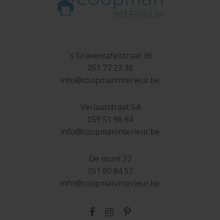
's Graventafelstraat 36
051 77 23 38
inf
o@
c
o
opmani
nt
eri
eur
.be
Verlaatstraat 54
059 51 96 84
info@c
oo
pm
ani
nt
er
i
e
u
r.b
e
De munt 22
051 80 84 57
i
n
f
o@coop
manint
er
ieu
r
.
be