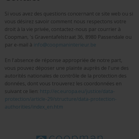
Si vous avez des questions concernant ce site web ou si
vous désirez savoir comment nous respectons votre
droit à la vie privée, contactez-nous par courrier à
Coopman, 's Graventafelstraat 36, 8980 Passendale ou
par e-mail à
i
nf
o@coop
ma
n
inter
i
e
ur.
b
e
En l'absence de réponse appropriée de notre part,
vous pouvez déposer une plainte auprès de l'une des
autorités nationales de contrôle de la protection des
données, dont vous trouverez les coordonnées en
suivant ce lien:
http://ec.europa.eu/justice/data-
protection/article-29/structure/data-protection-
authorities/index_en.htm