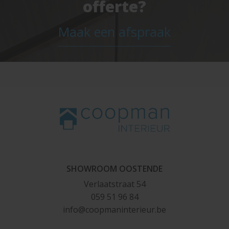
offerte?
Maak een afspraak
SHOWROOM OOSTENDE
Verlaatstraat 54
059 51 96 84
info@
c
o
op
mani
n
te
rieu
r.
be