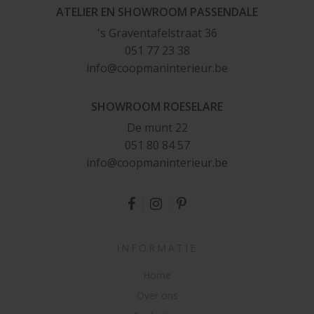
ATELIER EN SHOWROOM PASSENDALE
's Graventafelstraat 36
051 77 23 38
in
fo@
co
opma
ni
n
te
ri
e
ur.be
SHOWROOM ROESELARE
De munt 22
051 80 84 57
info@
c
o
opm
a
n
i
n
ter
i
eu
r.be
INFORMATIE
Home
Over ons