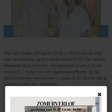
Met alle nodige info gaan Cindy of Wout aan de slag
voor je ontwerp, op grondplan en/of in 3D. Pas als het
ontwerp
op punt staat – en helemaal is wat jij ervan
verwacht – maken we een
sluitende offerte
op. Na
akkoord komen we opmeten, zodat de productie van je
maatmeubilair kan beginnen.
Gedurende elke stap van je project houdt je
interieurarchitect een oogje in het zeil. Zo wordt het
ontwerp zeker uitgevoerd zoals voorzien. Een vraag of