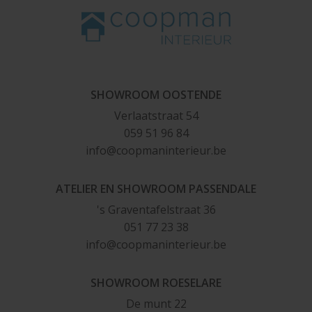
SHOWROOM OOSTENDE
Verlaatstraat 54
059 51 96 84
in
fo@
coop
m
a
ni
n
ter
ie
u
r.
be
ATELIER EN SHOWROOM PASSENDALE
's Graventafelstraat 36
051 77 23 38
i
nfo@coopma
n
i
nte
ri
e
u
r
.be
SHOWROOM ROESELARE
De munt 22