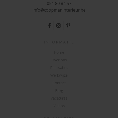
051 80 84 57
in
fo@c
o
op
ma
n
in
t
erieu
r.
b
e
INFORMATIE
Home
Over ons
Realisaties
Werkwijze
Contact
Blog
Vacatures
Videos