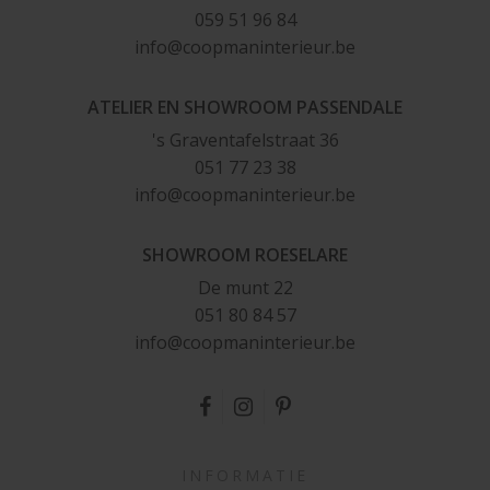
059 51 96 84
inf
o@
coopm
an
interieu
r.b
e
ATELIER EN SHOWROOM PASSENDALE
's Graventafelstraat 36
051 77 23 38
i
nfo@coopm
an
i
n
teri
eu
r
.
be
SHOWROOM ROESELARE
De munt 22
051 80 84 57
i
n
fo@
coop
m
anint
e
rieur.
b
e
INFORMATIE