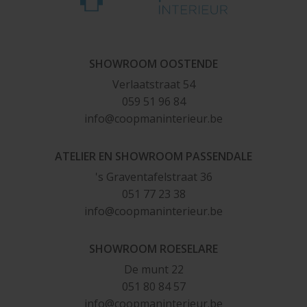
SHOWROOM OOSTENDE
Verlaatstraat 54
059 51 96 84
i
nf
o@
co
op
m
anin
t
e
rieur
.
be
ATELIER EN SHOWROOM PASSENDALE
's Graventafelstraat 36
051 77 23 38
info@
c
o
o
p
ma
ni
nt
e
rieur.
be
SHOWROOM ROESELARE
De munt 22
051 80 84 57
i
n
fo@
co
o
pma
ni
nt
er
ie
u
r.
b
e