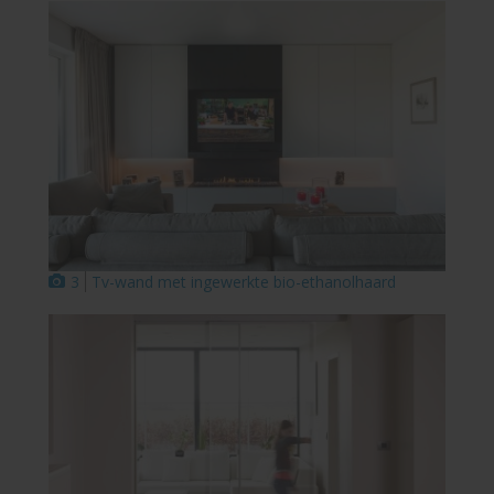
3
Tv-wand met ingewerkte bio-ethanolhaard