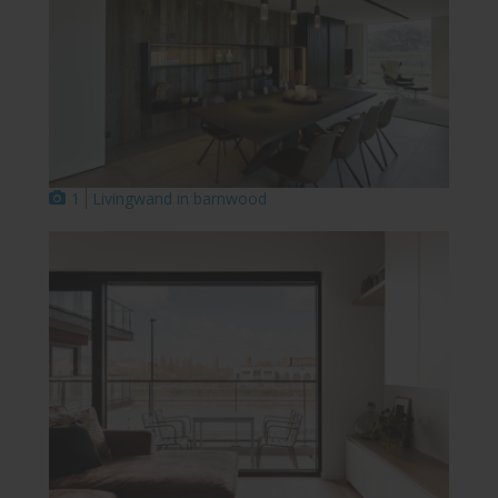
1
Livingwand in barnwood